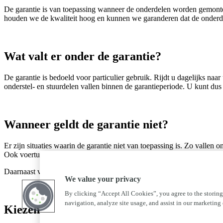
De garantie is van toepassing wanneer de onderdelen worden gemonte
houden we de kwaliteit hoog en kunnen we garanderen dat de onderdele
Wat valt er onder de garantie?
De garantie is bedoeld voor particulier gebruik. Rijdt u dagelijks n
onderstel- en stuurdelen vallen binnen de garantieperiode. U kunt dus r
Wanneer geldt de garantie niet?
Er zijn situaties waarin de garantie niet van toepassing is. Zo vallen 
Ook voertuigen die worden ingezet voor rally’s, races of andere compet
Daarnaast vervalt de garantie wanneer er sprake is van verkeerd gebr
We value your privacy
By clicking “Accept All Cookies”, you agree to the storing
navigation, analyze site usage, and assist in our marketing e
Kiezen voor zekerheid en kwaliteit