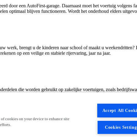
erd door een AutoFirst‑garage. Daarnaast moet het voertuig volgens f
n optimaal blijven functioneren. Wordt het onderhoud elders uitgevoer
aar uw werk, brengt u de kinderen naar school of maakt u weekendritten
ekenen op een veilige en stabiele rijervaring, jaar na jaar.
onderdelen die worden gebruikt op zakelijke voertuigen, zoals bedrijfswag
itieve of recreatieve activiteiten komen niet in aanmerking voor garant
uik, misbruik of onvoldoende onderhoud. Goed onderhoud blijft dus ess
Accept All Cooki
 of cookies on your device to enhance site
fforts.
Cookies Setting