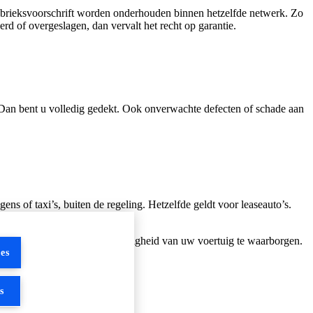
abrieksvoorschrift worden onderhouden binnen hetzelfde netwerk. Zo
d of overgeslagen, dan vervalt het recht op garantie.
? Dan bent u volledig gedekt. Ook onverwachte defecten of schade aan
ens of taxi’s, buiten de regeling. Hetzelfde geldt voor leaseauto’s.
ie.
entieel om de kwaliteit en veiligheid van uw voertuig te waarborgen.
es
s