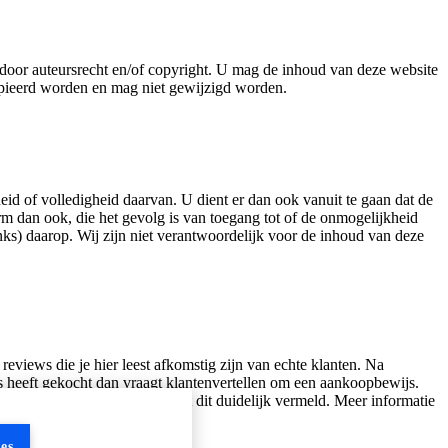
d door auteursrecht en/of copyright. U mag de inhoud van deze website
kopieerd worden en mag niet gewijzigd worden.
theid of volledigheid daarvan. U dient er dan ook vanuit te gaan dat de
rm dan ook, die het gevolg is van toegang tot of de onmogelijkheid
inks) daarop. Wij zijn niet verantwoordelijk voor de inhoud van deze
eviews die je hier leest afkomstig zijn van echte klanten. Na
ets heeft gekocht dan vraagt klantenvertellen om een aankoopbewijs.
aalde samenwerking, dan wordt dit duidelijk vermeld. Meer informatie
es