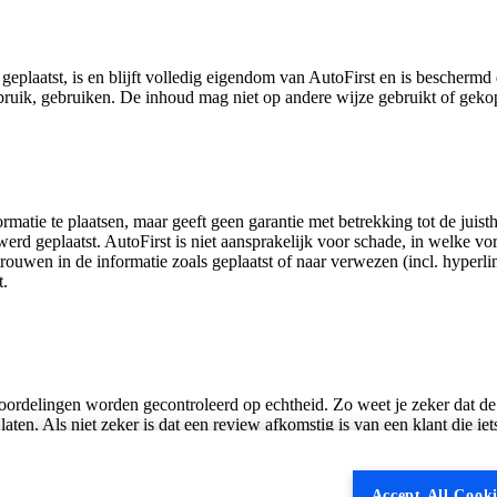
geplaatst, is en blijft volledig eigendom van AutoFirst en is bescherm
gebruik, gebruiken. De inhoud mag niet op andere wijze gebruikt of ge
ormatie te plaatsen, maar geeft geen garantie met betrekking tot de juis
erd geplaatst. AutoFirst is niet aansprakelijk voor schade, in welke vo
trouwen in de informatie zoals geplaatst of naar verwezen (incl. hyperl
t.
oordelingen worden gecontroleerd op echtheid. Zo weet je zeker dat de r
aten. Als niet zeker is dat een review afkomstig is van een klant die i
oducten of diensten gratis zijn geleverd of er sprake was van een bet
Accept All Cooki