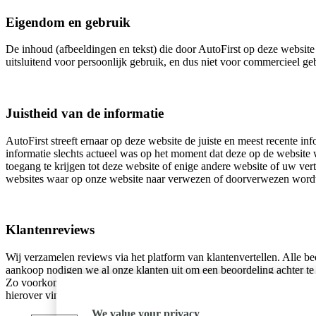
Eigendom en gebruik
De inhoud (afbeeldingen en tekst) die door AutoFirst op deze website 
uitsluitend voor persoonlijk gebruik, en dus niet voor commercieel 
Juistheid van de informatie
AutoFirst streeft ernaar op deze website de juiste en meest recente inf
informatie slechts actueel was op het moment dat deze op de website w
toegang te krijgen tot deze website of enige andere website of uw ver
websites waar op onze website naar verwezen of doorverwezen word
Klantenreviews
Wij verzamelen reviews via het platform van klantenvertellen. Alle be
aankoop nodigen we al onze klanten uit om een beoordeling achter te l
Zo voorkomen we nepreviews. Als een review wordt geplaatst nadat pr
hierover vind je op de reviewpagina van
www.klantenvertellen.nl
.
We value your privacy