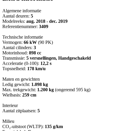
Algemene informatie
Aantal deuren:
5
Modelreeks:
aug. 2018 - dec. 2019
Referentienummer:
3409
Technische informatie
Vermogen:
66 kW
(90 PK)
Aantal cilinders:
3
Motorinhoud:
898 cc
Transmissie:
5 versnellingen, Handgeschakeld
Acceleratie (0-100):
12,2 s
Topsnelheid:
178 km/u
Maten en gewichten
Ledig gewicht:
1.098 kg
Max. trekgewicht:
1.200 kg
(ongeremd 595 kg)
Wielbasis:
259 cm
Interieur
Aantal zitplaatsen:
5
Milieu
CO₂-uitstoot (WLTP):
135 g/km