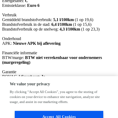
Energielabel:
C
Emissieklasse:
Euro 6
Verbruik
Gemiddeld brandstofverbruik:
5,1 l/100km
(1 op 19,6)
Brandstofverbruik in de stad:
6,4 l/100km
(1 op 15,6)
Brandstofverbruik op de snelweg:
4,3 l/100km
(1 op 23,3)
Onderhoud
APK:
Nieuwe APK bij aflevering
Financiële informatie
BTW/marge:
BTW niet verrekenbaar voor ondernemers
(margeregeling)
Garantie
BOVAG Afleverbeurt:
Ja
We value your privacy
Basis pakket: Nieuwe APK, vloeistoffen controle. (inbegrepen)
Rodam pakket: Nieuwe APK, servicebeurt, 1/2 tank brandstof en 6
By clicking “Accept All Cookies”, you agree to the storing of
maanden BOVAG garantie €395,-
cookies on your device to enhance site navigation, analyze site
usage, and assist in our marketing efforts.
Ondanks het feit dat iedere advertentie met zorg door ons wordt
samengesteld, is het altijd mogelijk dat deze licht afwijken.
Controleer daarom altijd of de opties die voor u van doorslaggevend
Accept All Cookies