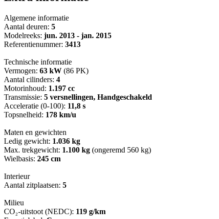
Algemene informatie
Aantal deuren:
5
Modelreeks:
jun. 2013 - jan. 2015
Referentienummer:
3413
Technische informatie
Vermogen:
63 kW
(86 PK)
Aantal cilinders:
4
Motorinhoud:
1.197 cc
Transmissie:
5 versnellingen, Handgeschakeld
Acceleratie (0-100):
11,8 s
Topsnelheid:
178 km/u
Maten en gewichten
Ledig gewicht:
1.036 kg
Max. trekgewicht:
1.100 kg
(ongeremd 560 kg)
Wielbasis:
245 cm
Interieur
Aantal zitplaatsen:
5
Milieu
CO₂-uitstoot (NEDC):
119 g/km