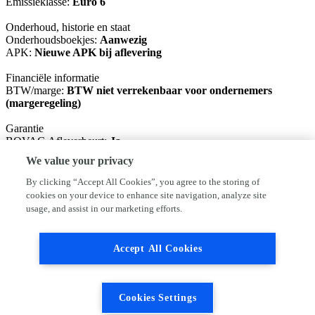
Emissieklasse:
Euro 6
Onderhoud, historie en staat
Onderhoudsboekjes:
Aanwezig
APK:
Nieuwe APK bij aflevering
Financiële informatie
BTW/marge:
BTW niet verrekenbaar voor ondernemers
(margeregeling)
Garantie
BOVAG Afleverbeurt:
Ja
We value your privacy
Basis pakket: Nieuwe APK, vloeistoffen controle. (inbegrepen)
Rodam pakket: Nieuwe APK, servicebeurt, 1/2 tank brandstof en 6
By clicking “Accept All Cookies”, you agree to the storing of
maanden BOVAG garantie €395,-
cookies on your device to enhance site navigation, analyze site
usage, and assist in our marketing efforts.
Ondanks het feit dat iedere advertentie met zorg door ons wordt
samengesteld, is het altijd mogelijk dat deze licht afwijken.
Controleer daarom altijd of de opties die voor u van doorslaggevend
Accept All Cookies
belang zijn, daadwerkelijk op de auto zitten. Autoservice RoDam
kan hier achteraf niet voor aansprakelijk gesteld worden.
Onze showroom is ook geopend op
Cookies Settings
zaterdag: 10.00u-13.00u en 's middags van 13.00u-16.00u op