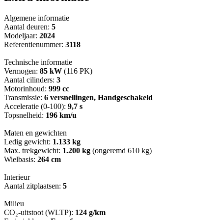
Algemene informatie
Aantal deuren:
5
Modeljaar:
2024
Referentienummer:
3118
Technische informatie
Vermogen:
85 kW
(116 PK)
Aantal cilinders:
3
Motorinhoud:
999 cc
Transmissie:
6 versnellingen, Handgeschakeld
Acceleratie (0-100):
9,7 s
Topsnelheid:
196 km/u
Maten en gewichten
Ledig gewicht:
1.133 kg
Max. trekgewicht:
1.200 kg
(ongeremd 610 kg)
Wielbasis:
264 cm
Interieur
Aantal zitplaatsen:
5
Milieu
CO₂-uitstoot (WLTP):
124 g/km