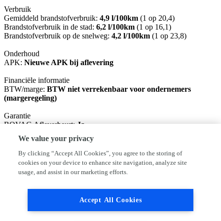
Verbruik
Gemiddeld brandstofverbruik:
4,9 l/100km
(1 op 20,4)
Brandstofverbruik in de stad:
6,2 l/100km
(1 op 16,1)
Brandstofverbruik op de snelweg:
4,2 l/100km
(1 op 23,8)
Onderhoud
APK:
Nieuwe APK bij aflevering
Financiële informatie
BTW/marge:
BTW niet verrekenbaar voor ondernemers
(margeregeling)
Garantie
BOVAG Afleverbeurt:
Ja
We value your privacy
Basis pakket: Nieuwe APK, vloeistoffen controle. (inbegrepen)
Rodam pakket: Nieuwe APK, servicebeurt, 1/2 tank brandstof en 6
By clicking “Accept All Cookies”, you agree to the storing of
maanden BOVAG garantie €395,-
cookies on your device to enhance site navigation, analyze site
usage, and assist in our marketing efforts.
Ondanks het feit dat iedere advertentie met zorg door ons wordt
samengesteld, is het altijd mogelijk dat deze licht afwijken.
Controleer daarom altijd of de opties die voor u van doorslaggevend
Accept All Cookies
belang zijn, daadwerkelijk op de auto zitten. Autoservice RoDam
kan hier achteraf niet voor aansprakelijk gesteld worden.