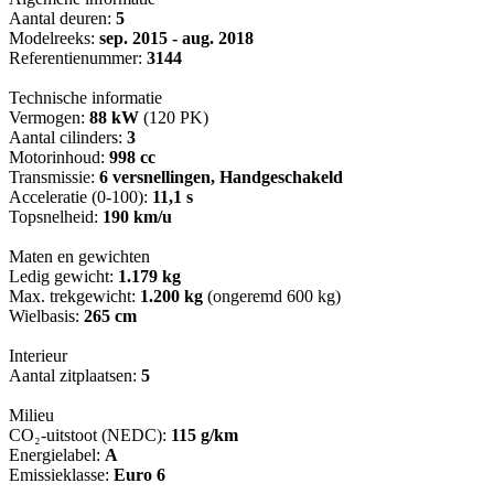
Aantal deuren:
5
Modelreeks:
sep. 2015 - aug. 2018
Referentienummer:
3144
Technische informatie
Vermogen:
88 kW
(120 PK)
Aantal cilinders:
3
Motorinhoud:
998 cc
Transmissie:
6 versnellingen, Handgeschakeld
Acceleratie (0-100):
11,1 s
Topsnelheid:
190 km/u
Maten en gewichten
Ledig gewicht:
1.179 kg
Max. trekgewicht:
1.200 kg
(ongeremd 600 kg)
Wielbasis:
265 cm
Interieur
Aantal zitplaatsen:
5
Milieu
CO₂-uitstoot (NEDC):
115 g/km
Energielabel:
A
Emissieklasse:
Euro 6