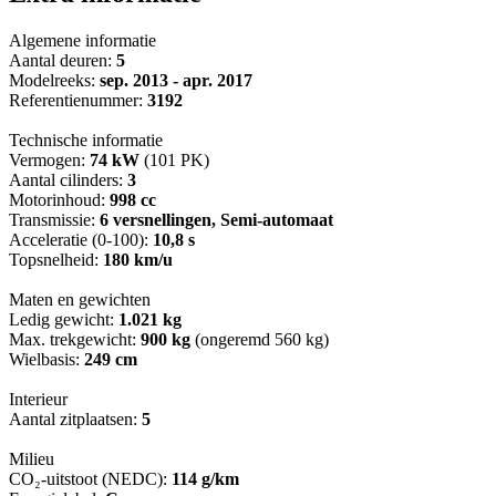
Algemene informatie
Aantal deuren:
5
Modelreeks:
sep. 2013 - apr. 2017
Referentienummer:
3192
Technische informatie
Vermogen:
74 kW
(101 PK)
Aantal cilinders:
3
Motorinhoud:
998 cc
Transmissie:
6 versnellingen, Semi-automaat
Acceleratie (0-100):
10,8 s
Topsnelheid:
180 km/u
Maten en gewichten
Ledig gewicht:
1.021 kg
Max. trekgewicht:
900 kg
(ongeremd 560 kg)
Wielbasis:
249 cm
Interieur
Aantal zitplaatsen:
5
Milieu
CO₂-uitstoot (NEDC):
114 g/km