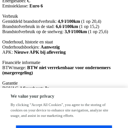
Energielabel:
C
Emissieklasse:
Euro 6
Verbruik
Gemiddeld brandstofverbruik:
4,9 l/100km
(1 op 20,4)
Brandstofverbruik in de stad:
6,6 l/100km
(1 op 15,2)
Brandstofverbruik op de snelweg:
3,9 l/100km
(1 op 25,6)
Onderhoud, historie en staat
Onderhoudsboekjes:
Aanwezig
APK:
Nieuwe APK bij aflevering
Financiële informatie
BTW/marge:
BTW niet verrekenbaar voor ondernemers
(margeregeling)
Garantie
BOVAG Afleverbeurt:
Ja
We value your privacy
Basis pakket: Nieuwe APK, vloeistoffen controle. (inbegrepen)
Rodam pakket: Nieuwe APK, servicebeurt, 1/2 tank brandstof en 6
By clicking “Accept All Cookies”, you agree to the storing of
maanden BOVAG garantie €395,-
cookies on your device to enhance site navigation, analyze site
usage, and assist in our marketing efforts.
Ondanks het feit dat iedere advertentie met zorg door ons wordt
samengesteld, is het altijd mogelijk dat deze licht afwijken.