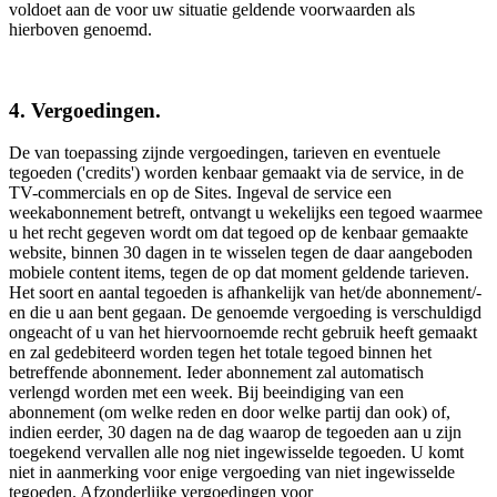
voldoet aan de voor uw situatie geldende voorwaarden als
hierboven genoemd.
4. Vergoedingen.
De van toepassing zijnde vergoedingen, tarieven en eventuele
tegoeden ('credits') worden kenbaar gemaakt via de service, in de
TV-commercials en op de Sites. Ingeval de service een
weekabonnement betreft, ontvangt u wekelijks een tegoed waarmee
u het recht gegeven wordt om dat tegoed op de kenbaar gemaakte
website, binnen 30 dagen in te wisselen tegen de daar aangeboden
mobiele content items, tegen de op dat moment geldende tarieven.
Het soort en aantal tegoeden is afhankelijk van het/de abonnement/-
en die u aan bent gegaan. De genoemde vergoeding is verschuldigd
ongeacht of u van het hiervoornoemde recht gebruik heeft gemaakt
en zal gedebiteerd worden tegen het totale tegoed binnen het
betreffende abonnement. Ieder abonnement zal automatisch
verlengd worden met een week. Bij beeindiging van een
abonnement (om welke reden en door welke partij dan ook) of,
indien eerder, 30 dagen na de dag waarop de tegoeden aan u zijn
toegekend vervallen alle nog niet ingewisselde tegoeden. U komt
niet in aanmerking voor enige vergoeding van niet ingewisselde
tegoeden. Afzonderlijke vergoedingen voor