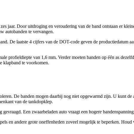
jaar. Door uitdroging en veroudering van de band ontstaan er kleine sc
 uw autobanden te vervangen.
d. De laatste 4 cijfers van de DOT-code geven de productiedatum aan. 
e profieldiepte van 1,6 mm. Verder moeten banden op één as dezelfde
te klapband te voorkomen.
roleren. De banden mogen daarbij nog niet opgewarmd zijn. U kunt de
innenkant van de tankdopklep.
g gevraagd. Een zwaarbeladen auto vraagt een hogere bandenspanning d
els en andere grote oneffenheden zoveel mogelijk te beperken. Houd verd