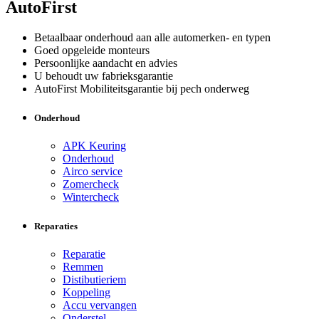
AutoFirst
Betaalbaar onderhoud aan alle automerken- en typen
Goed opgeleide monteurs
Persoonlijke aandacht en advies
U behoudt uw fabrieksgarantie
AutoFirst Mobiliteitsgarantie bij pech onderweg
Onderhoud
APK Keuring
Onderhoud
Airco service
Zomercheck
Wintercheck
Reparaties
Reparatie
Remmen
Distibutieriem
Koppeling
Accu vervangen
Onderstel