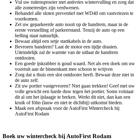
Vul uw ruitensproeier met antivries wintervulling en zorg dat
alle zomerrestjes zijn verdwenen.
Behandel alle sloten preventief met WD40 om vastvriezen te
voorkomen.
Zet uw geparkeerde auto nooit op de handrem, maar in de
eerste versnelling of parkeerstand. Tenzij de auto op een
helling staat natuurlijk.
Bewaar altijd een setje startkabels in de auto.
Bevroren handrem? Laat de motor een tijdje draaien.
Uiteindelijk zal de warmte van de uitlaat de handrem
ontdooien.
Een goede ijskrabber is goud waard. Net als een doek om uw
voorruit aan de binnenkant mee schoon te wrijven
Zorg dat u thuis een slot ontdooier heeft. Bewaar deze niet in
de auto zelf.
Zit uw portier vastgevroren? Niet gaan trekken! Geef met uw
volle gewicht een harde duw tegen het portier. Soms volstaat
dit al om het ijslaagje te breken. Werkt dit niet, dan kan een
kruik of föhn (lauw en niet te dichtbij) uitkomst bieden.
Maak een afspraak voor de AutoFirst Wintercheck bij
AutoFirst Rodam
Boek uw wintercheck bij AutoFirst Rodam