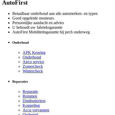
AutoFirst
Betaalbaar onderhoud aan alle automerken- en typen
Goed opgeleide monteurs
Persoonlijke aandacht en advies
U behoudt uw fabrieksgarantie
AutoFirst Mobiliteitsgarantie bij pech onderweg
Onderhoud
APK Keuring
Onderhoud
Airco service
Zomercheck
Wintercheck
Reparaties
Reparatie
Remmen
Distibutieriem
Koppeling
Accu vervangen
Onderstel